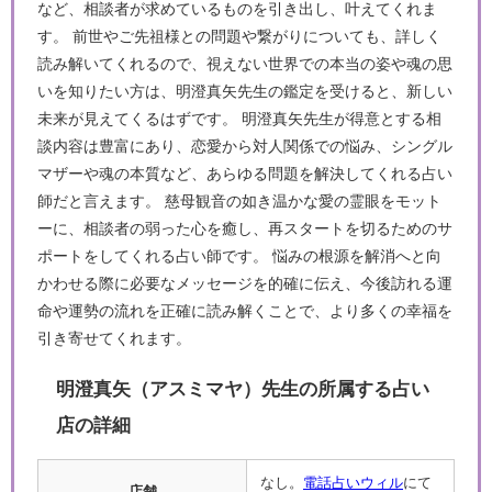
など、相談者が求めているものを引き出し、叶えてくれま
す。 前世やご先祖様との問題や繋がりについても、詳しく
読み解いてくれるので、視えない世界での本当の姿や魂の思
いを知りたい方は、明澄真矢先生の鑑定を受けると、新しい
未来が見えてくるはずです。 明澄真矢先生が得意とする相
談内容は豊富にあり、恋愛から対人関係での悩み、シングル
マザーや魂の本質など、あらゆる問題を解決してくれる占い
師だと言えます。 慈母観音の如き温かな愛の霊眼をモット
ーに、相談者の弱った心を癒し、再スタートを切るためのサ
ポートをしてくれる占い師です。 悩みの根源を解消へと向
かわせる際に必要なメッセージを的確に伝え、今後訪れる運
命や運勢の流れを正確に読み解くことで、より多くの幸福を
引き寄せてくれます。
明澄真矢（アスミマヤ）先生の所属する占い
店の詳細
なし。
電話占いウィル
にて
店舗