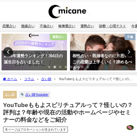
恋愛占い
復縁占い
不倫占い
略奪愛占い
運勢占い
診断・心理テスト
今
運勢占い
不倫
2026年運勢ランキング！366日の
相性占い・既婚者なのに片思い…
誕生日を占いました！
この恋愛は上手くいく？諦めるべ
き？
ホーム
コラム
占い師
YouTubeももよスピリチュアルって？怪しいの？
評判は？年齢や現在の活動やホームページやセミナーの料金などをご紹介
占い師
占い師Youtuber
YouTubeももよスピリチュアルって？怪しいの？
評判は？年齢や現在の活動やホームページやセミ
ナーの料金などをご紹介
本ページはプロモーションが含まれています