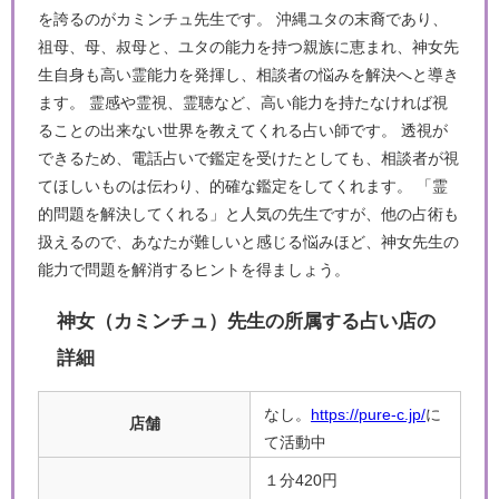
を誇るのがカミンチュ先生です。 沖縄ユタの末裔であり、
祖母、母、叔母と、ユタの能力を持つ親族に恵まれ、神女先
生自身も高い霊能力を発揮し、相談者の悩みを解決へと導き
ます。 霊感や霊視、霊聴など、高い能力を持たなければ視
ることの出来ない世界を教えてくれる占い師です。 透視が
できるため、電話占いで鑑定を受けたとしても、相談者が視
てほしいものは伝わり、的確な鑑定をしてくれます。 「霊
的問題を解決してくれる」と人気の先生ですが、他の占術も
扱えるので、あなたが難しいと感じる悩みほど、神女先生の
能力で問題を解消するヒントを得ましょう。
神女（カミンチュ）先生の所属する占い店の
詳細
なし。
https://pure-c.jp/
に
店舗
て活動中
１分420円