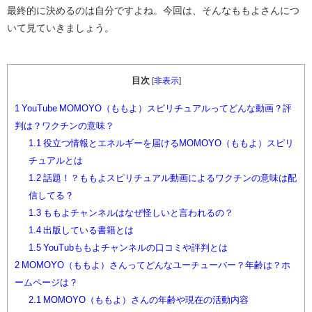
最終的に決めるのは自分ですよね。今回は、そんなももよさんにつ
いて見ていきましょう。
目次
[
非表示
]
1
YouTube MOMOYO（ももよ）スピリチュアルってどんな動画？評
判は？ワクチンの意味？
1.1
役立つ情報とエネルギーを届けるMOMOYO（ももよ）スピリ
チュアルとは
1.2
話題！？ももよスピリチュアル動画によるワクチンの意味は配
信してる？
1.3
ももよチャンネルはなぜ怪しいと言われるの？
1.4
出版している書籍とは
1.5
YouTubももよチャンネルの口コミや評判とは
2
MOMOYO（ももよ）さんってどんなユーチューバー？年齢は？ホ
ームページは？
2.1
MOMOYO（ももよ）さんの年齢や現在の活動内容