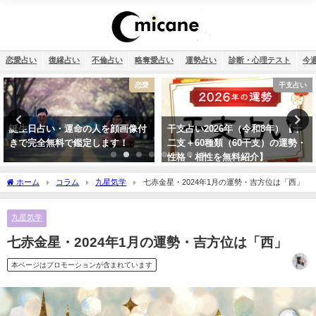
恋愛占い
復縁占い
不倫占い
略奪愛占い
運勢占い
診断・心理テスト
今
干支占い
恋愛
干支占い2026年（令和8年）【十
タロット占い・恋人はいつでき
二支＋60種類（60干支）の運勢・
る？彼氏はいつできるのか診断し
性格・相性を無料紹介】
ます！
ホーム
コラム
九星気学
七赤金星・2024年1月の運勢・吉方位は「西」
九星気学
七赤金星・2024年1月の運勢・吉方位は「西」
本ページはプロモーションが含まれています