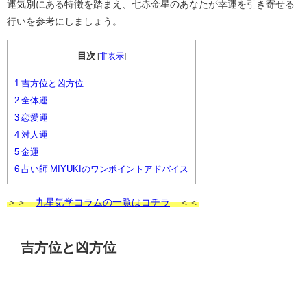
運気別にある特徴を踏まえ、七赤金星のあなたが幸運を引き寄せる
行いを参考にしましょう。
目次
[
非表示
]
1
吉方位と凶方位
2
全体運
3
恋愛運
4
対人運
5
金運
6
占い師 MIYUKIのワンポイントアドバイス
＞＞
九星気学コラムの一覧はコチラ
＜＜
吉方位と凶方位