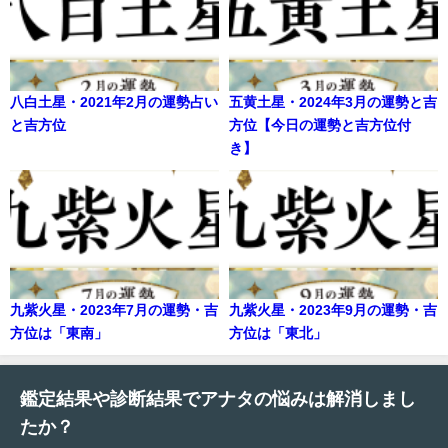
八白土星・2021年2月の運勢占い
五黄土星・2024年3月の運勢と吉
と吉方位
方位【今日の運勢と吉方位付
き】
九紫火星・2023年7月の運勢・吉
九紫火星・2023年9月の運勢・吉
方位は「東南」
方位は「東北」
鑑定結果や診断結果でアナタの悩みは解消しまし
たか？