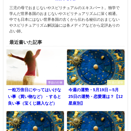
三児の母でおまじないやスピリチュアルのエキスパート。独学で
学んだ世界各国のおまじないやスピリチュアリズムに深く精通。
中でも日本にはない世界各国の古くから伝わる秘伝のおまじない
やスピリチュアリズム解説論には各メディアなどから定評ありの
占い師。
最近書いた記事
季節の行事
今週の運勢
一粒万倍日にやってはいけな
今週の運勢・5月19日～5月
い事（買い物など）・すると
25日の運勢・恋愛運は？【12
良い事（宝くじ購入など）
星座別】