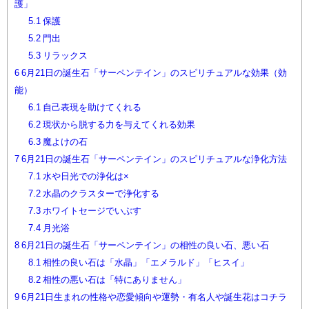
護」
5.1
保護
5.2
門出
5.3
リラックス
6
6月21日の誕生石「サーペンテイン」のスピリチュアルな効果（効
能）
6.1
自己表現を助けてくれる
6.2
現状から脱する力を与えてくれる効果
6.3
魔よけの石
7
6月21日の誕生石「サーペンテイン」のスピリチュアルな浄化方法
7.1
水や日光での浄化は×
7.2
水晶のクラスターで浄化する
7.3
ホワイトセージでいぶす
7.4
月光浴
8
6月21日の誕生石「サーペンテイン」の相性の良い石、悪い石
8.1
相性の良い石は「水晶」「エメラルド」「ヒスイ」
8.2
相性の悪い石は「特にありません」
9
6月21日生まれの性格や恋愛傾向や運勢・有名人や誕生花はコチラ