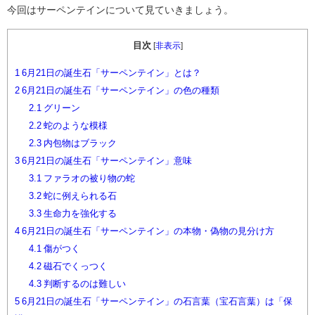
今回はサーペンテインについて見ていきましょう。
目次
[
非表示
]
1
6月21日の誕生石「サーペンテイン」とは？
2
6月21日の誕生石「サーペンテイン」の色の種類
2.1
グリーン
2.2
蛇のような模様
2.3
内包物はブラック
3
6月21日の誕生石「サーペンテイン」意味
3.1
ファラオの被り物の蛇
3.2
蛇に例えられる石
3.3
生命力を強化する
4
6月21日の誕生石「サーペンテイン」の本物・偽物の見分け方
4.1
傷がつく
4.2
磁石でくっつく
4.3
判断するのは難しい
5
6月21日の誕生石「サーペンテイン」の石言葉（宝石言葉）は「保