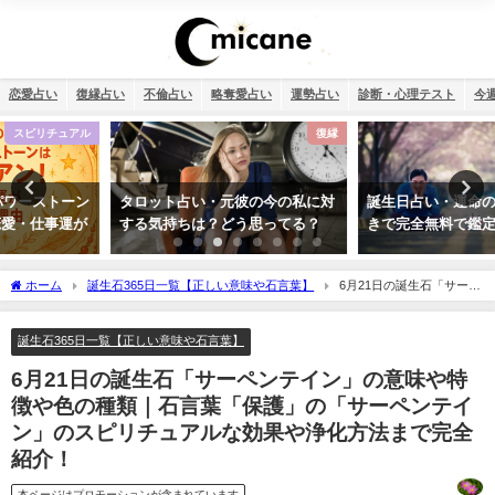
恋愛占い
復縁占い
不倫占い
略奪愛占い
運勢占い
診断・心理テスト
今
復縁
恋愛
タロット占い・元彼の今の私に対
誕生日占い・運命の人を顔画像付
する気持ちは？どう思ってる？
きで完全無料で鑑定します！
ホーム
誕生石365日一覧【正しい意味や石言葉】
6月21日の誕生石「サーペ
ンテイン」の意味や特徴や色の種類｜石言葉「保護」の「サーペンテイン」のスピリ
チュアルな効果や浄化方法まで完全紹介！
誕生石365日一覧【正しい意味や石言葉】
6月21日の誕生石「サーペンテイン」の意味や特
徴や色の種類｜石言葉「保護」の「サーペンテイ
ン」のスピリチュアルな効果や浄化方法まで完全
紹介！
本ページはプロモーションが含まれています