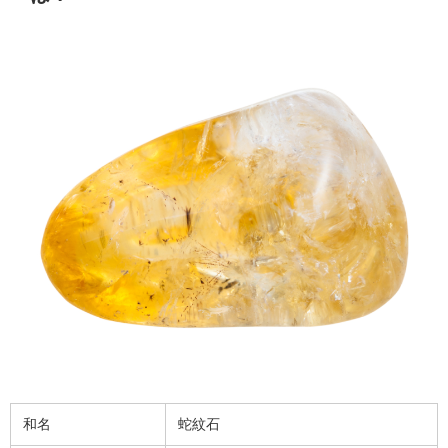
和名
蛇紋石