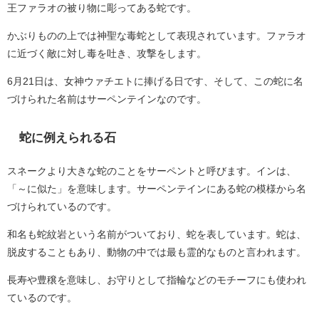
王ファラオの被り物に彫ってある蛇です。
かぶりものの上では神聖な毒蛇として表現されています。ファラオ
に近づく敵に対し毒を吐き、攻撃をします。
6月21日は、女神ウァチエトに捧げる日です、そして、この蛇に名
づけられた名前はサーペンテインなのです。
蛇に例えられる石
スネークより大きな蛇のことをサーペントと呼びます。インは、
「～に似た」を意味します。サーペンテインにある蛇の模様から名
づけられているのです。
和名も蛇紋岩という名前がついており、蛇を表しています。蛇は、
脱皮することもあり、動物の中では最も霊的なものと言われます。
長寿や豊穣を意味し、お守りとして指輪などのモチーフにも使われ
ているのです。