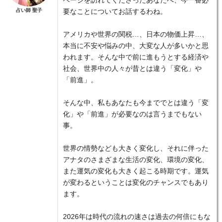
ページを訪れてくださったあなたへ、今一番必
占い師 聖子
要なことについてお話するわね。
アメリカや世界の関税…、日本の物価上昇…、
本当に不安や悩みの中、大変な人が多いかと思
われます。そんな中で前に進もうとする経済や
社会、世界中の人々が昔とは違う「変化」や
「前進」。
そんな中、私もあなたも今まででとは違う「変
化」や「前進」が必要なのは言うまでもない
事。
世界の情勢なども大きく変化し、それに伴った
アナタのさまざまな生活の変化、環境の変化、
また運気の変化も大きく起こる時期です。運気
が変わるということは変化のチャンスでもあり
ます。
2026年は時代の流れの速さは過去の何倍にもな