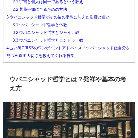
2.1
宇宙と個人は同一であるという教え
2.2
梵我一如に至るための方法
3
ウパニシャッド哲学がその後の宗教に与えた影響と違い
3.1
ウパニシャッド哲学と仏教
3.2
ウパニシャッド哲学とジャイナ教
3.3
ウパニシャッド哲学とヒンドゥー教
4
占い師CRISSのワンポイントアドバイス「ウパニシャッドは自分を
見つめ直す大切さを教えてくれる哲学」
ウパニシャッド哲学とは？発祥や基本の考
え方