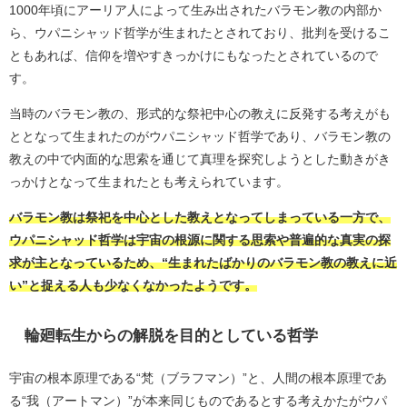
1000年頃にアーリア人によって生み出されたバラモン教の内部か
ら、ウパニシャッド哲学が生まれたとされており、批判を受けるこ
ともあれば、信仰を増やすきっかけにもなったとされているので
す。
当時のバラモン教の、形式的な祭祀中心の教えに反発する考えがも
ととなって生まれたのがウパニシャッド哲学であり、バラモン教の
教えの中で内面的な思索を通じて真理を探究しようとした動きがき
っかけとなって生まれたとも考えられています。
バラモン教は祭祀を中心とした教えとなってしまっている一方で、
ウパニシャッド哲学は宇宙の根源に関する思索や普遍的な真実の探
求が主となっているため、“生まれたばかりのバラモン教の教えに近
い”と捉える人も少なくなかったようです。
輪廻転生からの解脱を目的としている哲学
宇宙の根本原理である“梵（ブラフマン）”と、人間の根本原理であ
る“我（アートマン）”が本来同じものであるとする考えかたがウパ