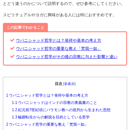
とどう違うのかについて説明するので、ぜひ参考にしてください。
スピリチュアルやヨガに興味がある人には特におすすめです。
この記事でわかること
ウパニシャッド哲学とは？発祥や基本の考え方
ウパニシャッド哲学の重要な教え「梵我一如」
ウパニシャッド哲学がその後の宗教に与えた影響と違い
目次
[
非表示
]
1
ウパニシャッド哲学とは？発祥や基本の考え方
1.1
ウパニシャッドはインドの宗教の奥義書のこと
1.2
紀元前7世紀頃にバラモン教への批判から生まれた思想
1.3
輪廻転生からの解脱を目的としている哲学
2
ウパニシャッド哲学の重要な教え「梵我一如」