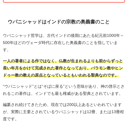
ウパニシャッドはインドの宗教の奥義書のこと
ウパニシャッド哲学は、古代インドの後期にあたる紀元前1000年～
500年ほどのヴェーダ時代に存在した奥義書のことを指していま
す。
一人の著者による作ではなく、仏教が生まれるよりも前からずっと
長い年月をかけて完成された著作となっており、バラモン教やヒン
ドゥー教の教えの原点となっているともいわれる聖典なのです。
“ウパニシャッド”とは“そばに座る”という意味があり、神の啓示とさ
れるこの著作は、インドでも最も権威がある聖典とされています。
編纂され続けてきたため、現在では200以上あるといわれています
が、実際に主要とされているウパニシャッドは12冊、または13冊程
度です。