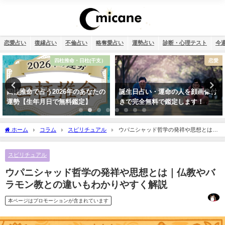
恋愛占い
復縁占い
不倫占い
略奪愛占い
運勢占い
診断・心理テスト
今
恋愛
不倫
誕生日占い・運命の人を顔画像付
相性占い・既婚者なのに片思い…
きで完全無料で鑑定します！
この恋愛は上手くいく？諦めるべ
き？
ホーム
コラム
スピリチュアル
ウパニシャッド哲学の発祥や思想とは｜
仏教やバラモン教との違いもわかりやすく解説
スピリチュアル
ウパニシャッド哲学の発祥や思想とは｜仏教やバ
ラモン教との違いもわかりやすく解説
本ページはプロモーションが含まれています