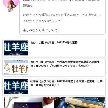
運勢ね。
聖子
だけどそんな運気をおひつじ座さんはどこか心待ちにし
ていたんじゃないかしら？
楽しみながら過ごしてね。
おひつじ座（牡羊座）2022年6月の運勢
おひつじ座（牡羊座）の性格や恋愛傾向や各星座との相性
は？嫌いなタイプや相性ランキングまで完全紹介！
牡羊座（おひつじ座）2022年の運勢｜全体運・恋愛運・仕事
運・金運など完全紹介！