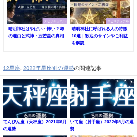
スピリチュアル
スピリチュアル
晴明神社はやばい・怖い？噂
晴明神社に呼ばれる人の特徴
の理由と式神・五芒星の真相
10選｜歓迎のサインやご利益
を解説
12星座
,
2022年星座別の運勢
の関連記事
てんびん座（天秤座）2021年6月
いて座（射手座）2022年5月の運
の運勢
勢