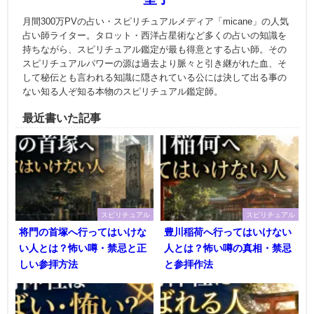
月間300万PVの占い・スピリチュアルメディア「micane」の人気
占い師ライター。タロット・西洋占星術など多くの占いの知識を
持ちながら、スピリチュアル鑑定が最も得意とする占い師。その
スピリチュアルパワーの源は過去より脈々と引き継がれた血、そ
して秘伝とも言われる知識に隠されている公には決して出る事の
ない知る人ぞ知る本物のスピリチュアル鑑定師。
最近書いた記事
スピリチュアル
スピリチュアル
将門の首塚へ行ってはいけな
豊川稲荷へ行ってはいけない
い人とは？怖い噂・禁忌と正
人とは？怖い噂の真相・禁忌
しい参拝方法
と参拝作法