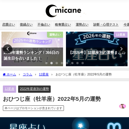
恋愛占い
復縁占い
不倫占い
略奪愛占い
運勢占い
診断・心理テスト
今
12星座
復縁
【2026年】12星座別の運勢まとめ
タロット占い・元彼の今の私に対
する気持ちは？どう思ってる？
ホーム
コラム
12星座
おひつじ座（牡羊座）2022年5月の運勢
12星座
2022年星座別の運勢
おひつじ座（牡羊座）2022年5月の運勢
本ページはプロモーションが含まれています