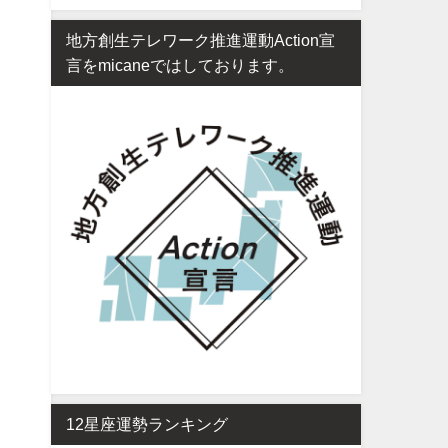
地方創生テレワーク推進運動Action宣
言をmicaneではしております。
12星座運勢ランキング