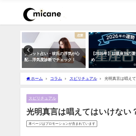
復縁
恋愛
今の私に
タロット占い・彼氏の浮気が心
【2026年】12星座別の
思って
配…浮気度診断でチェック！
め
ホーム
コラム
スピリチュアル
光明真言は唱えて
スピリチュアル
光明真言は唱えてはいけない
本ページはプロモーションが含まれています