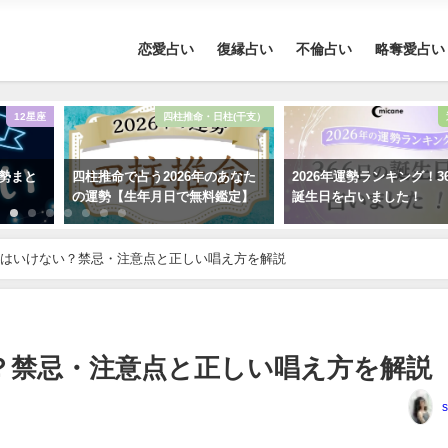
恋愛占い
復縁占い
不倫占い
略奪愛占い
12星座
四柱推命・日柱(干支）
運勢まと
四柱推命で占う2026年のあなた
2026年運勢ランキング！3
の運勢【生年月日で無料鑑定】
誕生日を占いました！
はいけない？禁忌・注意点と正しい唱え方を解説
？禁忌・注意点と正しい唱え方を解説
s