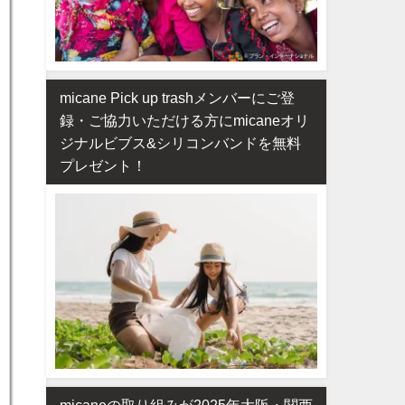
micane Pick up trashメンバーにご登
録・ご協力いただける方にmicaneオリ
ジナルビブス&シリコンバンドを無料
プレゼント！
micaneの取り組みが2025年大阪・関西