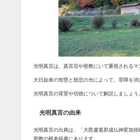
光明真言は、真言宗や密教にいて重視されるマ
大日如来の智慧と慈悲の光によって、罪障を消
光明真言の背景や功徳について解説しましょう
光明真言の由来
光明真言の出典は、「大毘盧遮那成仏神変加持
密教の根本経典にあります。