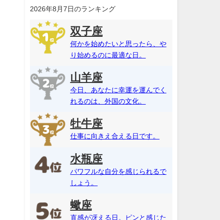
2026年8月7日のランキング
双子座
何かを始めたいと思ったら、や
り始めるのに最適な日。
山羊座
今日、あなたに幸運を運んでく
れるのは、外国の文化。
牡牛座
仕事に向きえ合える日です。
水瓶座
パワフルな自分を感じられるで
しょう。
蠍座
直感が冴える日。ピンと感じた