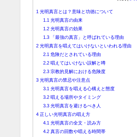
1
光明真言とは？意味と功徳について
1.1
光明真言の由来
1.2
光明真言の効果
1.3
「最強の真言」と呼ばれている理由
2
光明真言を唱えてはいけないといわれる理由
2.1
危険だとされている理由
2.2
唱えてはいけない誤解と噂
2.3
宗教的見解における危険度
3
光明真言の禁忌や注意点
3.1
光明真言を唱える心構えと態度
3.2
唱える場所やタイミング
3.3
光明真言を避けるべき人
4
正しい光明真言の唱え方
4.1
光明真言の全文・読み方
4.2
真言の回数や唱える時間帯