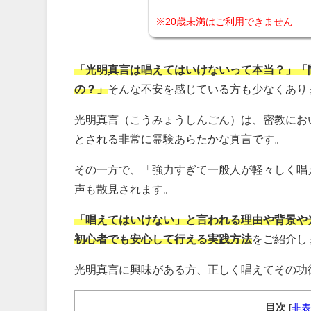
※20歳未満はご利用できません
「光明真言は唱えてはいけないって本当？」「
の？」
そんな不安を感じている方も少なくあり
光明真言（こうみょうしんごん）は、密教にお
とされる非常に霊験あらたかな真言です。
その一方で、「強力すぎて一般人が軽々しく唱
声も散見されます。
「唱えてはいけない」と言われる理由や背景や
初心者でも安心して行える実践方法
をご紹介し
光明真言に興味がある方、正しく唱えてその功
目次
[
非