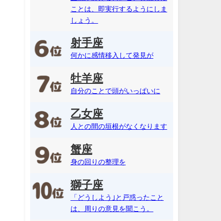
ことは、即実行するようにしま
しょう。
射手座
何かに感情移入して発見が
牡羊座
自分のことで頭がいっぱいに
乙女座
人との間の垣根がなくなります
蟹座
身の回りの整理を
獅子座
「どうしよう｣と戸惑ったこと
は、周りの意見を聞こう。