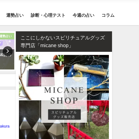
運勢占い
診断・心理テスト
今週の占い
コラム
運勢占い
スピリチュアル
お
ここにしかないスピリチュアルグッズ
専門店「micane shop」
66日の
2026年のラッキーパワーストー
何もかもうまくいく強力開
ンはカーネリアン！恋愛・仕事
ち受け2026年版【幸運待ち
運が急上昇する理由
最強無料】
akura