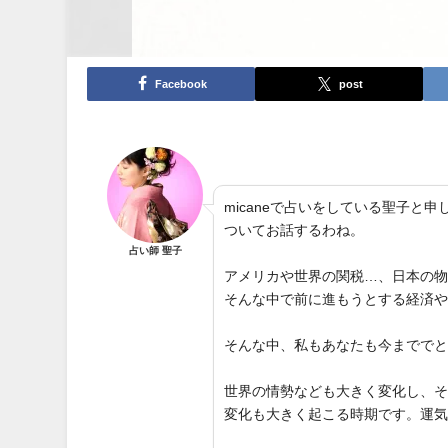
Facebook
post
micaneで占いをしている聖子
ついてお話するわね。
占い師 聖子
アメリカや世界の関税…、日本の
そんな中で前に進もうとする経済
そんな中、私もあなたも今までで
世界の情勢なども大きく変化し、
変化も大きく起こる時期です。運