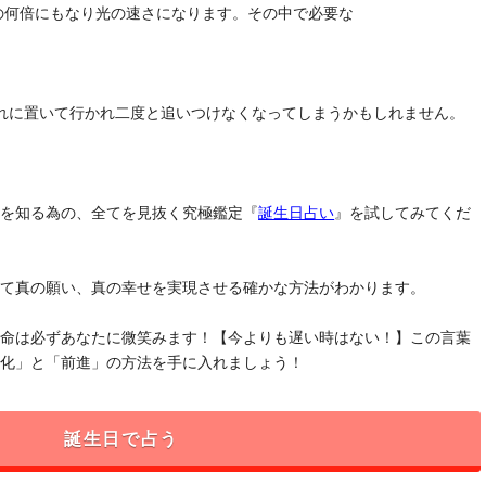
去の何倍にもなり光の速さになります。その中で必要な
れに置いて行かれ二度と追いつけなくなってしまうかもしれません。
」を知る為の、全てを見抜く究極鑑定『
誕生日占い
』を試してみてくだ
けて真の願い、真の幸せを実現させる確かな方法がわかります。
運命は必ずあなたに微笑みます！【今よりも遅い時はない！】この言葉
変化」と「前進」の方法を手に入れましょう！
誕生日で占う