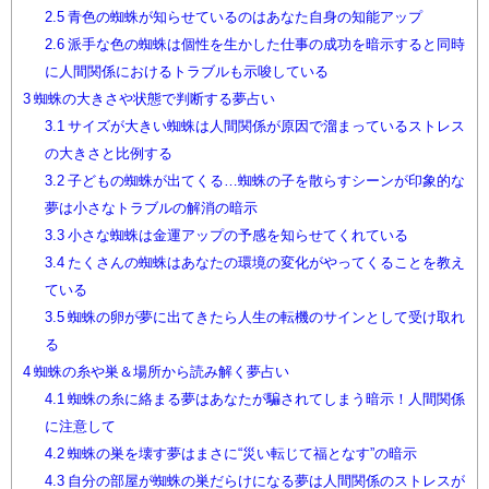
2.5
青色の蜘蛛が知らせているのはあなた自身の知能アップ
2.6
派手な色の蜘蛛は個性を生かした仕事の成功を暗示すると同時
に人間関係におけるトラブルも示唆している
3
蜘蛛の大きさや状態で判断する夢占い
3.1
サイズが大きい蜘蛛は人間関係が原因で溜まっているストレス
の大きさと比例する
3.2
子どもの蜘蛛が出てくる…蜘蛛の子を散らすシーンが印象的な
夢は小さなトラブルの解消の暗示
3.3
小さな蜘蛛は金運アップの予感を知らせてくれている
3.4
たくさんの蜘蛛はあなたの環境の変化がやってくることを教え
ている
3.5
蜘蛛の卵が夢に出てきたら人生の転機のサインとして受け取れ
る
4
蜘蛛の糸や巣＆場所から読み解く夢占い
4.1
蜘蛛の糸に絡まる夢はあなたが騙されてしまう暗示！人間関係
に注意して
4.2
蜘蛛の巣を壊す夢はまさに“災い転じて福となす”の暗示
4.3
自分の部屋が蜘蛛の巣だらけになる夢は人間関係のストレスが