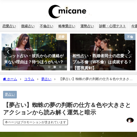
恋愛占い
復縁占い
不倫占い
略奪愛占い
運勢占い
診断・心理テスト
今
不倫
干支占い
相性占い・既婚者同士の恋愛でダ
干支占い2026年（令和8年）【十
ブル不倫（W不倫）は成就する？
二支＋60種類（60干支）の運勢・
【霊視真剣】
性格・相性を無料紹介】
ホーム
コラム
夢占い
【夢占い】蜘蛛の夢の判断の仕方＆色や大きさと
アクションから読み解く運気と暗示
夢占い
【夢占い】蜘蛛の夢の判断の仕方＆色や大きさと
アクションから読み解く運気と暗示
本ページはプロモーションが含まれています