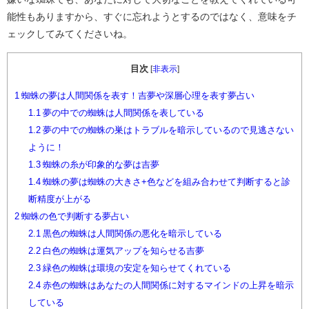
能性もありますから、すぐに忘れようとするのではなく、意味をチ
ェックしてみてくださいね。
目次
[
非表示
]
1
蜘蛛の夢は人間関係を表す！吉夢や深層心理を表す夢占い
1.1
夢の中での蜘蛛は人間関係を表している
1.2
夢の中での蜘蛛の巣はトラブルを暗示しているので見逃さない
ように！
1.3
蜘蛛の糸が印象的な夢は吉夢
1.4
蜘蛛の夢は蜘蛛の大きさ+色などを組み合わせて判断すると診
断精度が上がる
2
蜘蛛の色で判断する夢占い
2.1
黒色の蜘蛛は人間関係の悪化を暗示している
2.2
白色の蜘蛛は運気アップを知らせる吉夢
2.3
緑色の蜘蛛は環境の安定を知らせてくれている
2.4
赤色の蜘蛛はあなたの人間関係に対するマインドの上昇を暗示
している