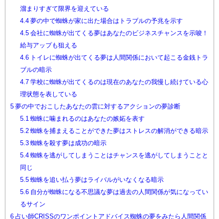
溜まりすぎて限界を迎えている
4.4
夢の中で蜘蛛が家に出た場合はトラブルの予兆を示す
4.5
会社に蜘蛛が出てくる夢はあなたのビジネスチャンスを示唆！
給与アップも狙える
4.6
トイレに蜘蛛が出てくる夢は人間関係において起こる金銭トラ
ブルの暗示
4.7
学校に蜘蛛が出てくるのは現在のあなたの我慢し続けている心
理状態を表している
5
夢の中でおこしたあなたの雲に対するアクションの夢診断
5.1
蜘蛛に噛まれるのはあなたの嫉妬を表す
5.2
蜘蛛を捕まえることができた夢はストレスの解消ができる暗示
5.3
蜘蛛を殺す夢は成功の暗示
5.4
蜘蛛を逃がしてしまうことはチャンスを逃がしてしまうことと
同じ
5.5
蜘蛛を追い払う夢はライバルがいなくなる暗示
5.6
自分が蜘蛛になる不思議な夢は過去の人間関係が気になってい
るサイン
6
占い師CRISSのワンポイントアドバイス蜘蛛の夢をみたら人間関係