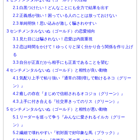
2.1
白黒つけたい！どんなことにも全力で結果を出す
2.2
正義感が強い！困っている人のことは放っておけない
2.3
単純明快！思い込みが激しく騙されやすい
3
センチメンタルないぬ（ゴールド）の恋愛傾向
3.1
見た目には騙されない！恋愛は内面重視
3.2
恋は時間をかけて！ゆっくりと深く分かり合う関係を作り上げ
る
3.3
自分が正直だから相手にも正直であることを望む
4
センチメンタルないぬ（ゴールド）と相性が良い動物
4.1
気配り上手で粘り強い『通常の3割増しで動けるネコ（グリー
ン）』
4.2
癒しの存在『まじめで信頼されるオコジョ（グリーン）』
4.3
上手に付き合える『社交界きってのリス（グリーン）』
5
センチメンタルないぬ（ゴールド）と相性が悪い動物
5.1
リーダーを巡って争う『みんなに愛されるイルカ（グリー
ン）』
5.2
繊細で壊れやすい『初対面で好印象な馬（ブラック）』