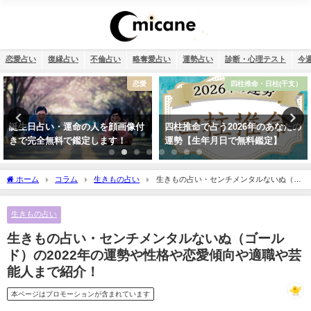
恋愛占い
復縁占い
不倫占い
略奪愛占い
運勢占い
診断・心理テスト
今
四柱推命・日柱(干支）
12星座
四柱推命で占う2026年のあなたの
【2026年】12星座別の運勢まとめ
運勢【生年月日で無料鑑定】
ホーム
コラム
生きもの占い
生きもの占い・センチメンタルないぬ（ゴ
ールド）の2022年の運勢や性格や恋愛傾向や適職や芸能人まで紹介！
生きもの占い
生きもの占い・センチメンタルないぬ（ゴール
ド）の2022年の運勢や性格や恋愛傾向や適職や芸
能人まで紹介！
本ページはプロモーションが含まれています