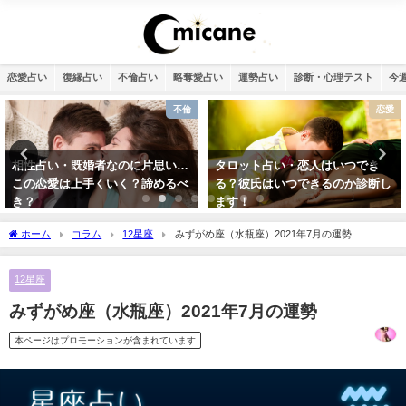
恋愛占い
復縁占い
不倫占い
略奪愛占い
運勢占い
診断・心理テスト
今
恋愛
恋愛
タロット占い・恋人はいつでき
タロット占い・彼氏の浮気が心
る？彼氏はいつできるのか診断し
配…浮気度診断でチェック！
ます！
ホーム
コラム
12星座
みずがめ座（水瓶座）2021年7月の運勢
12星座
みずがめ座（水瓶座）2021年7月の運勢
本ページはプロモーションが含まれています