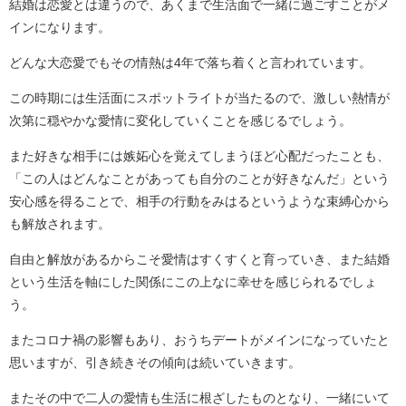
結婚は恋愛とは違うので、あくまで生活面で一緒に過ごすことがメ
インになります。
どんな大恋愛でもその情熱は4年で落ち着くと言われています。
この時期には生活面にスポットライトが当たるので、激しい熱情が
次第に穏やかな愛情に変化していくことを感じるでしょう。
また好きな相手には嫉妬心を覚えてしまうほど心配だったことも、
「この人はどんなことがあっても自分のことが好きなんだ」という
安心感を得ることで、相手の行動をみはるというような束縛心から
も解放されます。
自由と解放があるからこそ愛情はすくすくと育っていき、また結婚
という生活を軸にした関係にこの上なに幸せを感じられるでしょ
う。
またコロナ禍の影響もあり、おうちデートがメインになっていたと
思いますが、引き続きその傾向は続いていきます。
またその中で二人の愛情も生活に根ざしたものとなり、一緒にいて