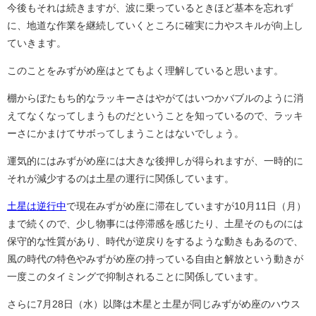
今後もそれは続きますが、波に乗っているときほど基本を忘れず
に、地道な作業を継続していくところに確実に力やスキルが向上し
ていきます。
このことをみずがめ座はとてもよく理解していると思います。
棚からぼたもち的なラッキーさはやがてはいつかバブルのように消
えてなくなってしまうものだということを知っているので、ラッキ
ーさにかまけてサボってしまうことはないでしょう。
運気的にはみずがめ座には大きな後押しが得られますが、一時的に
それが減少するのは土星の運行に関係しています。
土星は逆行中
で現在みずがめ座に滞在していますが10月11日（月）
まで続くので、少し物事には停滞感を感じたり、土星そのものには
保守的な性質があり、時代が逆戻りをするような動きもあるので、
風の時代の特色やみずがめ座の持っている自由と解放という動きが
一度このタイミングで抑制されることに関係しています。
さらに7月28日（水）以降は木星と土星が同じみずがめ座のハウス