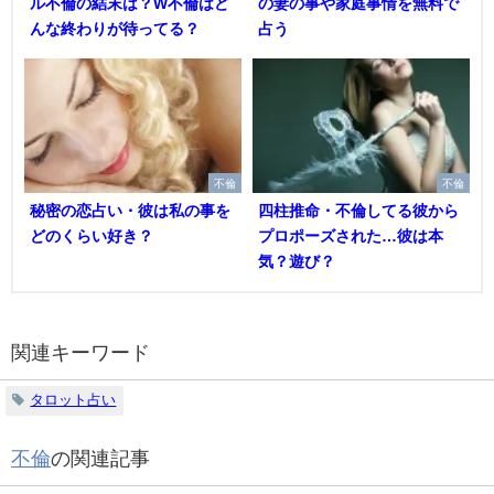
ル不倫の結末は？W不倫はど
の妻の事や家庭事情を無料で
んな終わりが待ってる？
占う
不倫
不倫
秘密の恋占い・彼は私の事を
四柱推命・不倫してる彼から
どのくらい好き？
プロポーズされた…彼は本
気？遊び？
関連キーワード
タロット占い
不倫
の関連記事