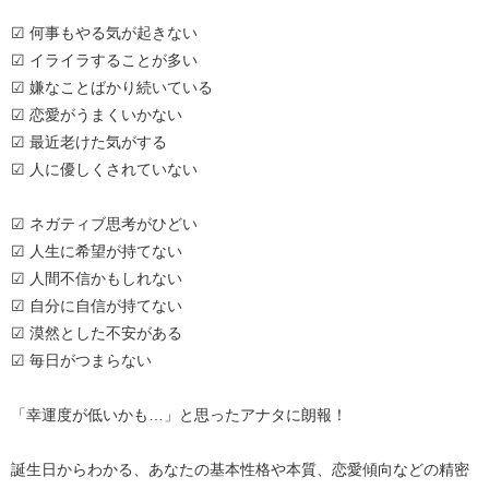
☑ 何事もやる気が起きない
☑ イライラすることが多い
☑ 嫌なことばかり続いている
☑ 恋愛がうまくいかない
☑ 最近老けた気がする
☑ 人に優しくされていない
☑ ネガティブ思考がひどい
☑ 人生に希望が持てない
☑ 人間不信かもしれない
☑ 自分に自信が持てない
☑ 漠然とした不安がある
☑ 毎日がつまらない
「幸運度が低いかも…」と思ったアナタに朗報！
誕生日からわかる、あなたの基本性格や本質、恋愛傾向などの精密