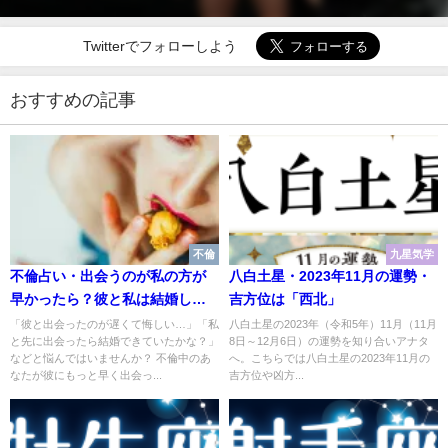
Twitterでフォローしよう
おすすめの記事
不倫
九星気学
不倫占い・出会うのが私の方が
八白土星・2023年11月の運勢・
早かったら？彼と私は結婚して
吉方位は「西北」
いた？
「彼と出会ったのが遅くて悔しい…」「私
八白土星の2023年（令和5年）11月（11月
と先に出会ったら結婚できていたかな？」
8日～12月6日）の運勢を知り合いアナタ
などと悩んではいませんか？ 不倫中のあ
へ。こちらでは八白土星の2023年11月の
なたが彼にもっと早く出会っ...
吉方位や凶方...