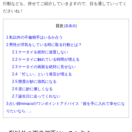
行動なども、併せてご紹介していきますので、目を通していってく
ださいね！
目次
[
非表示
]
1
私以外の不倫相手はいるか占う
2
男性が浮気をしている時に取る行動とは？
2.1
ケータイを絶対に放置しない
2.2
ケータイに触れている時間が増える
2.3
ケータイの画面を絶対に見せない
2.4
「忙しい」という発言が増える
2.5
態度が妙に強気になる
2.6
逆に妙に優しくなる
2.7
誕生日に会ってくれない
3
占い師minacoのワンポイントアドバイス「彼を手に入れて幸せにな
りたいなら…」