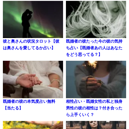
彼と奥さんの状況タロット【彼
既婚者の彼たった今の彼の気持
は奥さんを愛してるか占い】
ち占い【既婚者あの人はあなた
をどう思ってる？】
既婚者の彼の本気度占い無料
相性占い・既婚女性の私と独身
【当たる】
男性の彼の相性は？付き合った
ら上手くいく？