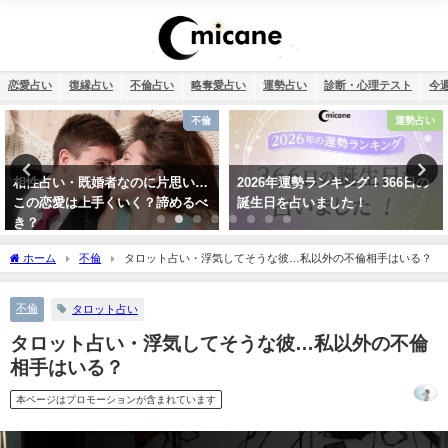
恋愛占い
復縁占い
不倫占い
略奪愛占い
運勢占い
診断・心理テスト
今
運勢占い
復縁
2026年運勢ランキング！366日の
タロット占い・元彼の今の私に対
誕生日を占いました！
する気持ちは？どう思ってる？
ホーム
不倫
タロット占い・浮気してそうな彼…私以外の不倫相手はいる？
不倫
タロット占い
タロット占い・浮気してそうな彼…私以外の不倫
相手はいる？
本ページはプロモーションが含まれています