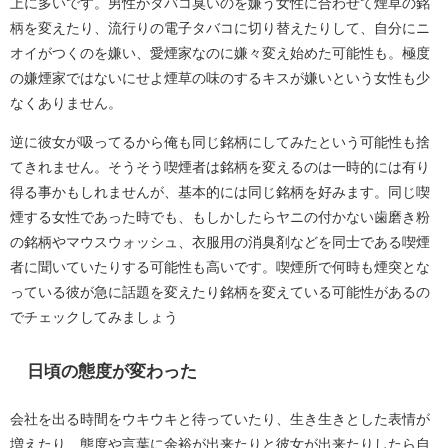
上に多いです。男性がタバコ臭いのを嫌う女性に合わせて煙草の銘
柄を変えたり、流行りの電子タバコに切り替えたりして、自分にニ
オイがつくのを嫌い、愛煙家なのに嫌々変え始めた可能性も。極度
の嫌煙家ではないにせよ煙草の味のするキスが嫌いという女性も少
なくありません。
逆に彼女が吸ってるから俺も同じ銘柄にしてみたという可能性も捨
てきれません。そうそう喫煙者は銘柄を変えるのは一時的には有り
得る事かもしれませんが、基本的には同じ銘柄を好みます。同じ喫
煙する女性であった時でも、もしかしたらヤニの付かない歯磨き粉
の銘柄やマウスウォッシュ、衣服用の消臭剤などを同士である喫煙
者に聞いていたりする可能性も高いです。喫煙所で何時も煙突とな
っている彼が急に話題を変えたり銘柄を変えている可能性があるの
でチェックしてみましょう
日頃の態度が変わった
会社を出る時間をウキウキと待っていたり、生き生きとした表情が
増えたり、態度や言葉に余裕が出来たりと彼女が出来たりしたら自