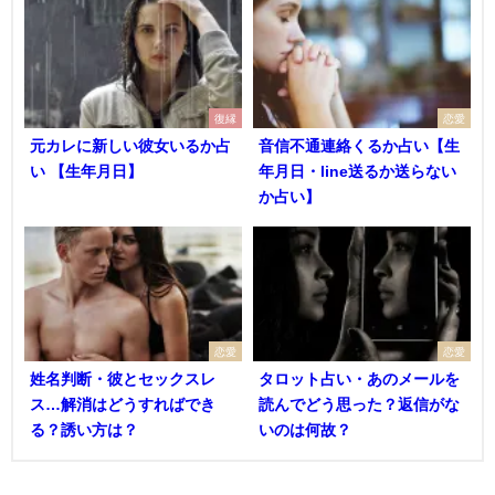
復縁
恋愛
元カレに新しい彼女いるか占
音信不通連絡くるか占い【生
い 【生年月日】
年月日・line送るか送らない
か占い】
恋愛
恋愛
姓名判断・彼とセックスレ
タロット占い・あのメールを
ス…解消はどうすればでき
読んでどう思った？返信がな
る？誘い方は？
いのは何故？