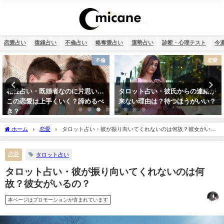
恋愛占い
復縁占い
不倫占い
略奪愛占い
運勢占い
診断・心理テスト
今
不倫
恋愛
相性占い・既婚者なのに片思い…
タロット占い・彼氏からの連絡が
この恋愛は上手くいく？諦めるべ
来ない理由は？待つほうがいい？
き？
ホーム
恋愛
タロット占い・彼が振り向いてくれないのは何故？彼女がいる
の？
恋愛
タロット占い
タロット占い・彼が振り向いてくれないのは何
故？彼女がいるの？
本ページはプロモーションが含まれています