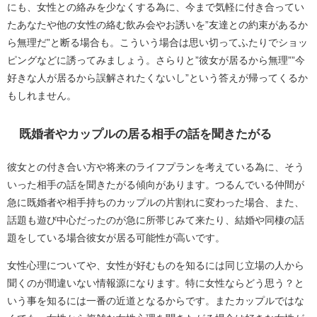
にも、女性との絡みを少なくする為に、今まで気軽に付き合ってい
たあなたや他の女性の絡む飲み会やお誘いを”友達との約束があるか
ら無理だ”と断る場合も。こういう場合は思い切ってふたりでショッ
ピングなどに誘ってみましょう。さらりと”彼女が居るから無理””今
好きな人が居るから誤解されたくないし”という答えが帰ってくるか
もしれません。
既婚者やカップルの居る相手の話を聞きたがる
彼女との付き合い方や将来のライフプランを考えている為に、そう
いった相手の話を聞きたがる傾向があります。つるんでいる仲間が
急に既婚者や相手持ちのカップルの片割れに変わった場合、また、
話題も遊び中心だったのが急に所帯じみて来たり、結婚や同棲の話
題をしている場合彼女が居る可能性が高いです。
女性心理についてや、女性が好むものを知るには同じ立場の人から
聞くのが間違いない情報源になります。特に女性ならどう思う？と
いう事を知るには一番の近道となるからです。またカップルではな