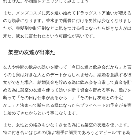
れません。小物類をチェックしてみましょう
また、メンズコスメに気を遣い始めてドラッグストア通いが増える
のも顕著になります。香水まで露骨に付ける男性は少なくなりまし
たが、整髪剤や制汗剤などに気をつける様になったら好きな人が出
来た、彼女に言われたという可能性が高いです。
架空の友達が出来た
友人や仲間の飲みの誘いを断って「今日友達と飲み会だから」と言
うのも実は好きな人とのデートかもしれません。結婚を意識する彼
女ができた場合、結婚資金を貯める為に飲み会を自粛して資金を貯
める為に架空の友達を使って誘いを断り資金を貯める事も。遊びを
断って「その日は仕事があるから…」「その日は友達との予定
が…」と決まって断られる様になったらプライベートの予定が充実
し始めてきたからという事になります。
また、女性との絡みを少なくさせる為にも架空の友達を使います。
特に付き合いはじめの頃は”相手に誠実であろうとアピール”する為