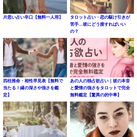
片思い占い辛口【無料一人用】
タロット占い・恋の駆け引きが
苦手…彼にどう接すればいい
の？
四柱推命・相性早見表【無料で
あの人の独占欲占い｜彼の本音
当たる！縁の深さや強さを鑑
と愛情の強さをタロットで完全
定】
無料鑑定【驚異の的中率】