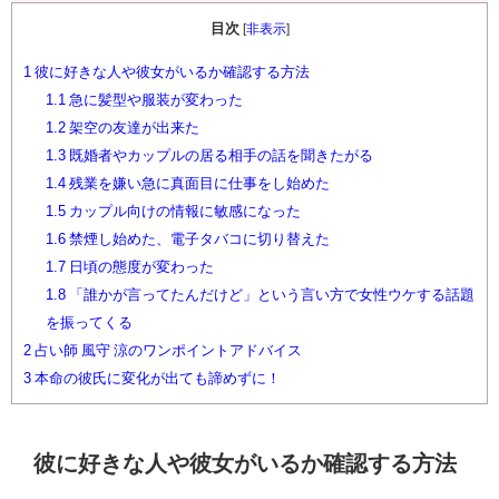
目次
[
非表示
]
1
彼に好きな人や彼女がいるか確認する方法
1.1
急に髪型や服装が変わった
1.2
架空の友達が出来た
1.3
既婚者やカップルの居る相手の話を聞きたがる
1.4
残業を嫌い急に真面目に仕事をし始めた
1.5
カップル向けの情報に敏感になった
1.6
禁煙し始めた、電子タバコに切り替えた
1.7
日頃の態度が変わった
1.8
「誰かが言ってたんだけど」という言い方で女性ウケする話題
を振ってくる
2
占い師 風守 涼のワンポイントアドバイス
3
本命の彼氏に変化が出ても諦めずに！
彼に好きな人や彼女がいるか確認する方法