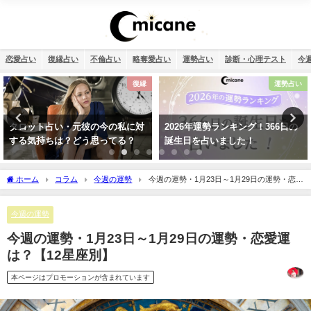
恋愛占い
復縁占い
不倫占い
略奪愛占い
運勢占い
診断・心理テスト
今
復縁
運勢占い
タロット占い・元彼の今の私に対
2026年運勢ランキング！366日の
する気持ちは？どう思ってる？
誕生日を占いました！
ホーム
コラム
今週の運勢
今週の運勢・1月23日～1月29日の運勢・恋愛
運は？【12星座別】
今週の運勢
今週の運勢・1月23日～1月29日の運勢・恋愛運
は？【12星座別】
本ページはプロモーションが含まれています