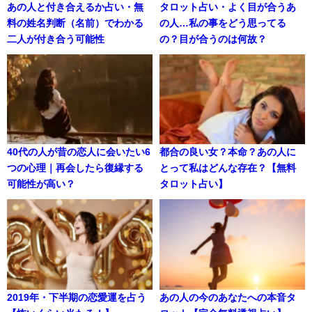
あの人と付き合えるか占い・無
タロット占い・よく目が合うあ
料の姓名判断（名前）でわかる
の人…私の事をどう思ってる
二人が付き合う可能性
の？目が合うのは何故？
40代の人が昔の恋人に会いたい6
都合の良い女？本命？あの人に
つの心理｜再会したら復縁する
とって私はどんな存在？【無料
可能性が高い？
タロット占い】
2019年・下半期の恋愛運を占う
あの人の今のあなたへの本音タ