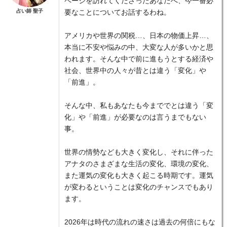
ページを訪れてくださったあなたへ、今一番必
占い師 聖子
要なことについてお話するわね。
アメリカや世界の関税…、日本の物価上昇…、
本当に不安や悩みの中、大変な人が多いかと思
われます。そんな中で前に進もうとする経済や
社会、世界中の人々が昔とは違う「変化」や
「前進」。
そんな中、私もあなたも今まででとは違う「変
化」や「前進」が必要なのは言うまでもない
事。
世界の情勢なども大きく変化し、それに伴った
アナタのさまざまな生活の変化、環境の変化、
また運気の変化も大きく起こる時期です。運気
が変わるということは変化のチャンスでもあり
ます。
2026年は時代の流れの速さは過去の何倍にもな