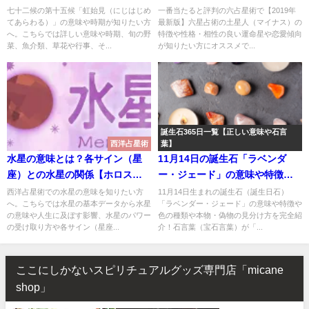
菜、魚、草花、行事まで完全紹
星や恋愛傾向【2019年最新版】
七十二候の第十五候「虹始見（にじはじめ
一番当たると評判の六占星術で【2019年
てあらわる）」の意味や時期が知りたい方
最新版】六星占術の土星人（マイナス）の
介！【七十二候・第十五候】
へ。こちらでは詳しい意味や時期、旬の野
特徴や性格・相性の良い運命星や恋愛傾向
菜、魚介類、草花や行事、そ...
が知りたい方にオススメで...
誕生石365日一覧【正しい意味や石言
西洋占星術
葉】
水星の意味とは？各サイン（星
11月14日の誕生石「ラベンダ
座）との水星の関係【ホロスコ
ー・ジェード」の意味や特徴や
ープ・西洋占星術】
色の種類｜石言葉「風の便り」
西洋占星術での水星の意味を知りたい方
11月14日生まれの誕生石（誕生日石）
へ。こちらでは水星の基本データから水星
「ラベンダー・ジェード」の意味や特徴や
の「ラベンダー・ジェード」の
の意味や人生に及ぼす影響、水星のパワー
色の種類や本物・偽物の見分け方を完全紹
スピリチュアルな効果や浄化方
の受け取り方や各サイン（星座...
介！石言葉（宝石言葉）が「...
法まで完全紹介！
ここにしかないスピリチュアルグッズ専門店「micane
shop」