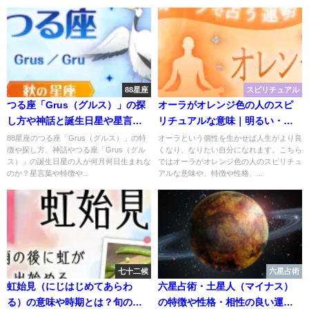
88星座
スピリチュアル
つる座「Grus（グルス）」の探
オーラがオレンジ色の人のスピ
し方や神話と誕生日星や星言葉
リチュアルな意味｜明るい・マ
【88星座・秋・南天の星座】
イペース・冒険心・活力がキー
88星座のつる座「Grus（グルス）」の特
オーラという個性を生かせば人生がより良
徴や探し方、神話やつる座「Grus（グル
くなり、なりたい自分になれます。こちら
ワード！
ス）」の誕生日星の人が何月何日生まれな
ではオーラがオレンジ色の人のスピリチュ
のか？星言葉や特徴や...
アルな意味や、特徴や性格、...
七十二候
六星占術
虹始見（にじはじめてあらわ
六星占術・土星人（マイナス）
る）の意味や時期とは？旬の野
の特徴や性格・相性の良い運命