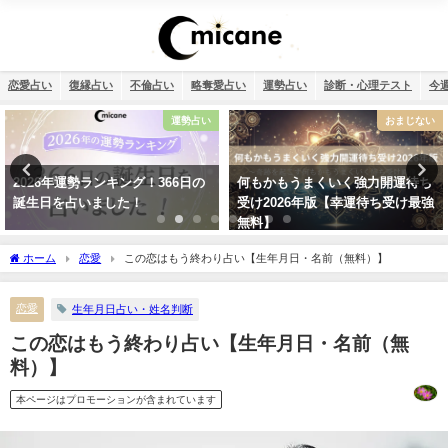
恋愛占い
復縁占い
不倫占い
略奪愛占い
運勢占い
診断・心理テスト
今
おまじない
12星座
何もかもうまくいく強力開運待ち
【2026年】12星座別の運勢まとめ
受け2026年版【幸運待ち受け最強
無料】
ホーム
恋愛
この恋はもう終わり占い【生年月日・名前（無料）】
恋愛
生年月日占い・姓名判断
この恋はもう終わり占い【生年月日・名前（無
料）】
本ページはプロモーションが含まれています