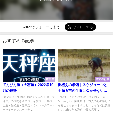
Twitterでフォローしよう
おすすめの記事
12星座
季節の行事
てんびん座（天秤座）2022年10
田植えの準備｜スケジュールと
月の運勢
手順＆苗の生育に欠かせない注
意すべきポイントとは？
2022年（令和4年）10月のてんびん座（天
5月から6月にかけては田植えのシーズ
秤座）の運勢を全体運・恋愛運・仕事運・
ン。美しい田園風景は日本人の心の癒しに
金運・結婚運・健康運・ラッキーカラー・
なることもありますよね。こちらでは美味
ラッキーナンバーと無...
しいお米を作る過程で最も需要...