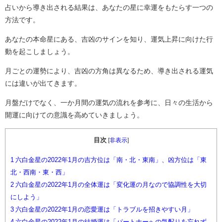
占いから導き出される結果は、あなたの星に幸運をもたらす一つの
方法です。
あなたの本命星にある、吉凶のサインを知り、運気上昇に向けた行
動を起こしましょう。
月ごとの運勢により、吉凶の方角は異なるため、導き出される運気
には違いが出てきます。
月盤だけでなく、一か月間の運気の流れを参考に、日々の生活から
開運に向けての意識を高めていきましょう。
目次
[
非表示
]
1
六白金星の2022年1月の吉方位は「南・北・東南」、凶方位は「東
北・西南・東・西」
2
六白金星の2022年1月の全体運は「変化運の月なので協調性を大切
にしよう」
3
六白金星の2022年1月の恋愛運は「トラブルを招きやすい月」
4
六白金星の2022年1月の結婚運は「パートナーへの気配りを忘れず