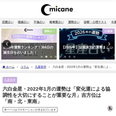
恋愛占い
復縁占い
不倫占い
略奪愛占い
運勢占い
診断・心理テスト
今
12星座
恋愛
【2026年】12星座別の運勢まとめ
タロット占い・彼氏の浮気が心
配…浮気度診断でチェック！
ホーム
コラム
九星気学
六白金星・2022年1月の運勢は「変化運による
協調性を大切にすることが重要な月」吉方位は「南・北・東南」
九星気学
六白金星・2022年1月の運勢は「変化運による協
調性を大切にすることが重要な月」吉方位は
「南・北・東南」
本ページはプロモーションが含まれています