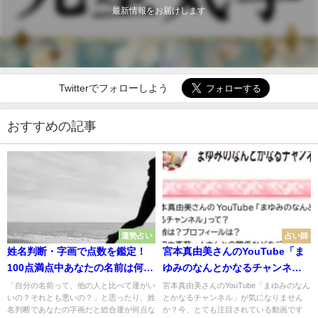
最新情報をお届けします
Twitterでフォローしよう
おすすめの記事
運勢占い
占い師
姓名判断・字画で点数を鑑定！
宮本真由美さんのYouTube「ま
100点満点中あなたの名前は何
ゆみのなんとかなるチャンネ
点？
ル」って？年齢は？プロフィー
「自分の名前って、他の人と比べて運がい
宮本真由美さんのYouTube「まゆみのなん
いの？それとも悪いの？」と思ったり、姓
とかなるチャンネル」が気になりません
ルは？年収や斎藤一人さんとの
名判断であなたの字画だと総合運が何点な
か？今、とても注目されている動画です
関係などをご紹介