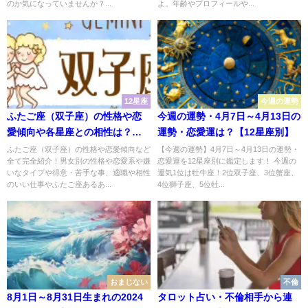
のか気になっていませんか？...
よ。年齢やプロフィールや...
12星座
今週の運勢
ふたご座（双子座）の性格や恋
今週の運勢・4月7日～4月13日の
愛傾向や各星座との相性は？嫌
運勢・恋愛運は？【12星座別】
いなタイプや相性ランキングま
ふたご座（双子座）の性格や恋愛傾向など
【今週の運勢】4月7日～4月13日の運勢・
全て完全紹介！男女別の性格や恋愛系や嫌
恋愛運を12星座別に鑑定します！ 今週の
で完全紹介！
いなタイプや得意・苦手な事、適職や相性
運気1位は牡牛座！2位双子座、3位蟹座、
のいい仕事やふたご座あるあ...
4位獅子座、5位牡...
おまじない
不倫
8月1日～8月31日生まれの2024
タロット占い・不倫相手から連