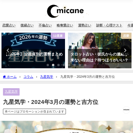
恋愛占い
復縁占い
不倫占い
略奪愛占い
運勢占い
診断・心理テスト
今
座
恋愛
四柱推命・日柱(干支
め
タロット占い・彼氏からの連絡が
四柱推命で占う2026年のあなたの
来ない理由は？待つほうがいい？
運勢【生年月日で無料鑑定】
ホーム
コラム
九星気学
九星気学・2024年3月の運勢と吉方位
九星気学
九星気学・2024年3月の運勢と吉方位
本ページはプロモーションが含まれています