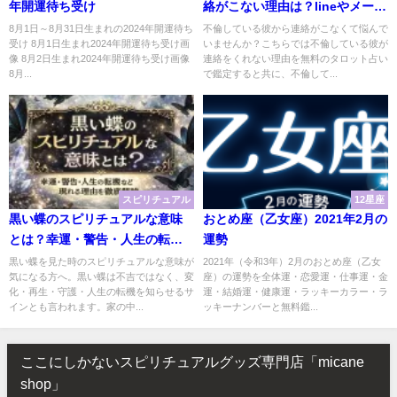
年開運待ち受け
絡がこない理由は？lineやメール
はくる？
8月1日～8月31日生まれの2024年開運待ち
不倫している彼から連絡がこなくて悩んで
受け 8月1日生まれ2024年開運待ち受け画
いませんか？こちらでは不倫している彼が
像 8月2日生まれ2024年開運待ち受け画像
連絡をくれない理由を無料のタロット占い
8月...
で鑑定すると共に、不倫して...
スピリチュアル
12星座
黒い蝶のスピリチュアルな意味
おとめ座（乙女座）2021年2月の
とは？幸運・警告・人生の転機
運勢
など現れる理由を徹底解説
黒い蝶を見た時のスピリチュアルな意味が
2021年（令和3年）2月のおとめ座（乙女
気になる方へ。黒い蝶は不吉ではなく、変
座）の運勢を全体運・恋愛運・仕事運・金
化・再生・守護・人生の転機を知らせるサ
運・結婚運・健康運・ラッキーカラー・ラ
インとも言われます。家の中...
ッキーナンバーと無料鑑...
ここにしかないスピリチュアルグッズ専門店「micane
shop」