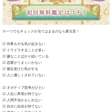
※一つでもチェックが当てはまるのなら要注意！
☑ 何事もやる気が起きない
☑ イライラすることが多い
☑ 嫌なことばかり続いている
☑ 恋愛がうまくいかない
☑ 最近老けた気がする
☑ 人に優しくされていない
☑ ネガティブ思考がひどい
☑ 人生に希望が持てない
☑ 人間不信かもしれない
☑ 自分に自信が持てない