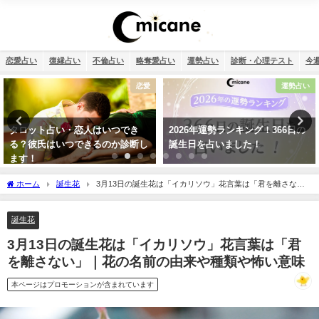
恋愛占い
復縁占い
不倫占い
略奪愛占い
運勢占い
診断・心理テスト
今
運勢占い
12星座
2026年運勢ランキング！366日の
【2026年】12星座別の運勢まとめ
誕生日を占いました！
ホーム
誕生花
3月13日の誕生花は「イカリソウ」花言葉は「君を離さな
い」｜花の名前の由来や種類や怖い意味
誕生花
3月13日の誕生花は「イカリソウ」花言葉は「君
を離さない」｜花の名前の由来や種類や怖い意味
本ページはプロモーションが含まれています