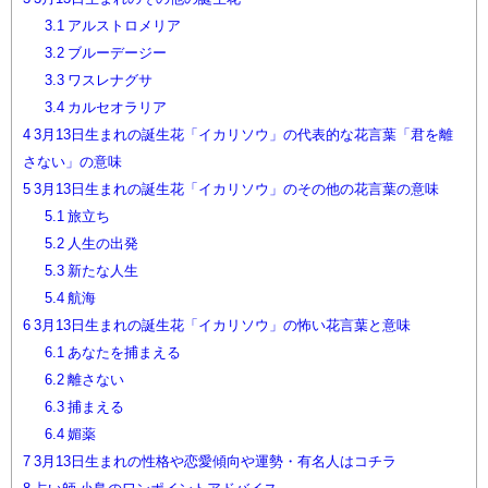
3.1
アルストロメリア
3.2
ブルーデージー
3.3
ワスレナグサ
3.4
カルセオラリア
4
3月13日生まれの誕生花「イカリソウ」の代表的な花言葉「君を離
さない」の意味
5
3月13日生まれの誕生花「イカリソウ」のその他の花言葉の意味
5.1
旅立ち
5.2
人生の出発
5.3
新たな人生
5.4
航海
6
3月13日生まれの誕生花「イカリソウ」の怖い花言葉と意味
6.1
あなたを捕まえる
6.2
離さない
6.3
捕まえる
6.4
媚薬
7
3月13日生まれの性格や恋愛傾向や運勢・有名人はコチラ