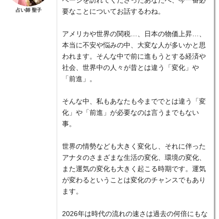
ページを訪れてくださったあなたへ、今一番必
占い師 聖子
要なことについてお話するわね。
アメリカや世界の関税…、日本の物価上昇…、
本当に不安や悩みの中、大変な人が多いかと思
われます。そんな中で前に進もうとする経済や
社会、世界中の人々が昔とは違う「変化」や
「前進」。
そんな中、私もあなたも今まででとは違う「変
化」や「前進」が必要なのは言うまでもない
事。
世界の情勢なども大きく変化し、それに伴った
アナタのさまざまな生活の変化、環境の変化、
また運気の変化も大きく起こる時期です。運気
が変わるということは変化のチャンスでもあり
ます。
2026年は時代の流れの速さは過去の何倍にもな