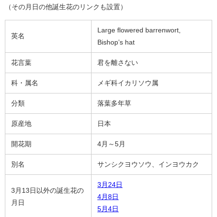
（その月日の他誕生花のリンクも設置）
Large flowered barrenwort,
英名
Bishop’s hat
花言葉
君を離さない
科・属名
メギ科イカリソウ属
分類
落葉多年草
原産地
日本
開花期
4月～5月
別名
サンシクヨウソウ、インヨウカク
3月24日
3月13日以外の誕生花の
4月8日
月日
5月4日